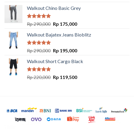
out of 5
Walkout Chino Basic Grey
Rated
5.00
Rp
290,000
Rp
175,000
out of 5
Walkout Bajatex Jeans Bioblitz
Rated
5.00
Rp
290,000
Rp
195,000
out of 5
Walkout Short Cargo Black
Rated
5.00
Rp
220,000
Rp
119,500
out of 5