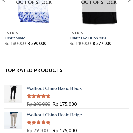
OUT OF STOCK
OUT OF STOCK
T-SHIRTS
T-SHIRTS
Tshirt Walk
Tshirt Evolution bike
Rp
180,000
Rp
90,000
Rp
140,000
Rp
77,000
TOP RATED PRODUCTS
Walkout Chino Basic Black
Rated
5.00
Rp
290,000
Rp
175,000
out of 5
Walkout Chino Basic Beige
Rated
5.00
Rp
290,000
Rp
175,000